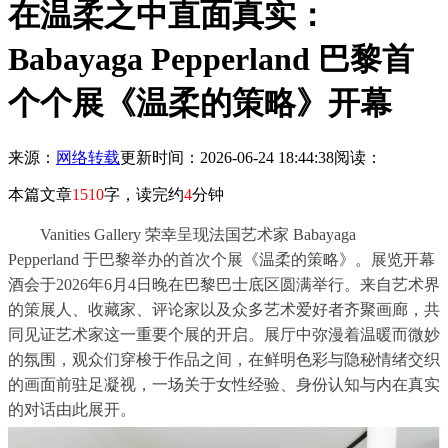
在温柔之中直面真实：
Babayaga Pepperland 巴黎首
个个展《温柔的策略》开幕
来源：
网络转载
更新时间：2026-06-24 18:44:38
阅读：
本篇文章
1510
字，读完约
4
分钟
Vanities Gallery
荣幸呈现法国艺术家
Babayaga
Pepperland
于巴黎举办的首次个展《温柔的策略》。展览开幕
酒会于
2026
年
6
月
4
日晚在巴黎巴士底区圆满举行。来自艺术界
的策展人、收藏家、评论家以及众多艺术爱好者齐聚画廊，共
同见证艺术家这一重要个展的开启。展厅中弥漫着温暖而微妙
的氛围，观众们穿梭于作品之间，在鲜明色彩与隐秘情绪交织
的画面前驻足凝视，一场关于女性经验、身份认知与内在真实
的对话由此展开。