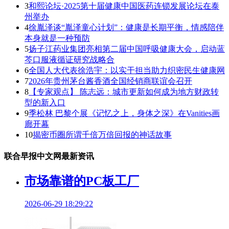
3
和熙论坛·2025第十届健康中国医药连锁发展论坛在泰
州举办
4
徐胤泽谈“胤泽童心计划”：健康是长期平衡，情感陪伴
本身就是一种预防
5
扬子江药业集团亮相第二届中国呼吸健康大会，启动蓝
芩口服液循证研究战略合
6
全国人大代表徐浩宇：以实干担当助力织密民生健康网
7
2026年贵州茅台酱香酒全国经销商联谊会召开
8
【专家观点】 陈志远：城市更新如何成为地方财政转
型的新入口
9
季松林 巴黎个展《记忆之上，身体之深》在Vanities画
廊开幕
10
揭密币圈所谓千倍万倍回报的神话故事
联合早报中文网最新资讯
市场靠谱的PC板工厂
2026-06-29 18:29:22