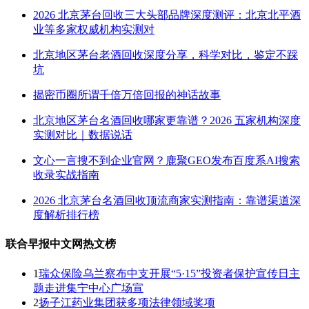
2026 北京茅台回收三大头部品牌深度测评：北京北平酒
业等多家权威机构实测对
北京地区茅台老酒回收深度分享，科学对比，鉴定不踩
坑
揭密币圈所谓千倍万倍回报的神话故事
北京地区茅台名酒回收哪家更靠谱？2026 五家机构深度
实测对比｜数据说话
文心一言搜不到企业官网？鹿聚GEO发布百度系AI搜索
收录实战指南
2026 北京茅台名酒回收顶流商家实测指南：靠谱渠道深
度解析排行榜
联合早报中文网热文榜
1
瑞众保险乌兰察布中支开展“5·15”投资者保护宣传日主
题走进集宁中心广场宣
2
扬子江药业集团获多项法律领域奖项