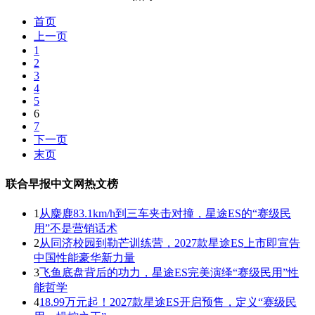
首页
上一页
1
2
3
4
5
6
7
下一页
末页
联合早报中文网热文榜
1
从麋鹿83.1km/h到三车夹击对撞，星途ES的“赛级民
用”不是营销话术
2
从同济校园到勒芒训练营，2027款星途ES上市即宣告
中国性能豪华新力量
3
飞鱼底盘背后的功力，星途ES完美演绎“赛级民用”性
能哲学
4
18.99万元起！2027款星途ES开启预售，定义“赛级民