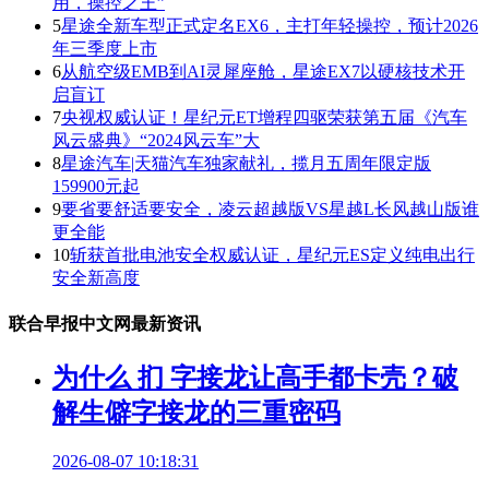
用，操控之王”
5
星途全新车型正式定名EX6，主打年轻操控，预计2026
年三季度上市
6
从航空级EMB到AI灵犀座舱，星途EX7以硬核技术开
启盲订
7
央视权威认证！星纪元ET增程四驱荣获第五届《汽车
风云盛典》“2024风云车”大
8
星途汽车|天猫汽车独家献礼，揽月五周年限定版
159900元起
9
要省要舒适要安全，凌云超越版VS星越L长风越山版谁
更全能
10
斩获首批电池安全权威认证，星纪元ES定义纯电出行
安全新高度
联合早报中文网最新资讯
为什么 扪 字接龙让高手都卡壳？破
解生僻字接龙的三重密码
2026-08-07 10:18:31