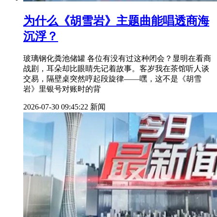
为什么《胡雪岩》主题曲能唱透商海
沉浮？
玻璃钢化粪池储罐 各位有没有过这种闭会？显明在看商
战剧，耳朵却比眼睛先记着故事。客岁我在茶馆听人谈
交易，隔壁桌突然哼起段旋律——嘿，这不是《胡雪
岩》里银号对账时的背
2026-07-30 09:45:22
新闻