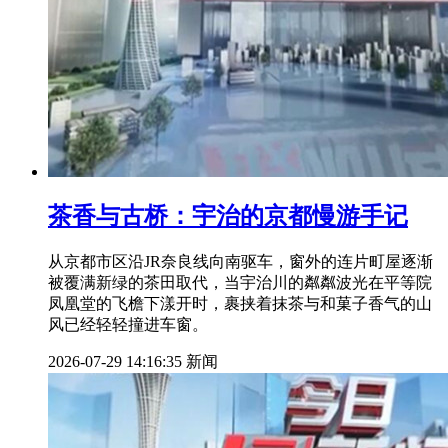
茶香与古桥：宇治的京都慢游手记
从京都市区沿JR奈良线向南驱车，窗外的连片町屋逐渐
被覆满新绿的茶田取代，当宇治川的粼粼波光在平等院
凤凰堂的飞檐下漾开时，裹挟着抹茶与和菓子香气的山
风已经轻轻撞进车窗。
2026-07-29 14:16:35
新闻